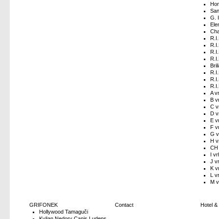
Hom
San
G. 
Ele
Cha
R.I
R.I
R.I
R.I
Bri
R.I
R.I
R.I
A v
B v
C v
D v
E v
F v
G v
H v
CH 
I vr
J v
K v
L v
M v
GRIFONEK
Contact
Hotel &
Hollywood Tamaguči
Kylian Nedory Canis Ludens