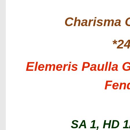
Charisma O
*2
Elemeris Paulla 
Fen
SA 1, HD 1