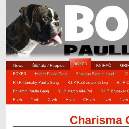
BOXER
News
Štěňata / Puppies
KNÍRAČ
GRI
BOXER
Homér Paulla Gang
Santiago Signum Laudis
G.
R.I.P. Barnaby Paulla Gang
R.I.P Keef ze Země Lva
R.I.P 
Briliantin Paulla Gang
R.I.P Marco Alfa-Pol
R.I.P. Brubaker 
E vrh
F vrh
G vrh
H vrh
CH vrh
I vrh
J vrh
Charisma 