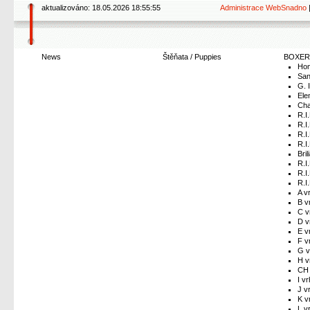
aktualizováno: 18.05.2026 18:55:55
Administrace WebSnadno
News
Štěňata / Puppies
BOXER
Hom
San
G. 
Ele
Cha
R.I
R.I
R.I
R.I
Bri
R.I
R.I
R.I
A v
B v
C v
D v
E v
F v
G v
H v
CH 
I vr
J v
K v
L v