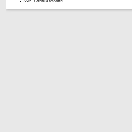
S vrh - Grifonci a brabantíci