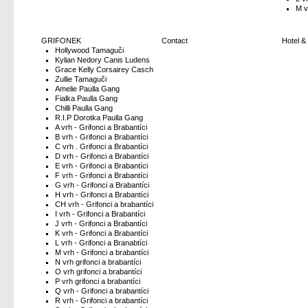
M v
GRIFONEK
Contact
Hotel &
Hollywood Tamaguči
Kylian Nedory Canis Ludens
Grace Kelly Corsairey Casch
Zullie Tamaguči
Amelie Paulla Gang
Fialka Paulla Gang
Chilli Paulla Gang
R.I.P Dorotka Paulla Gang
A vrh - Grifonci a Brabantíci
B vrh - Grifonci a Brabantíci
C vrh . Grifonci a Brabantíci
D vrh - Grifonci a Brabantíci
E vrh - Grifonci a Brabantíci
F vrh - Grifonci a Brabantíci
G vrh - Grifonci a Brabantíci
H vrh - Grifonci a Brabantíci
CH vrh - Grifonci a brabantíci
I vrh - Grifonci a Brabantíci
J vrh - Grifonci a Brabantíci
K vrh - Grifonci a Brabantíci
L vrh - Grifonci a Branabtíci
M vrh - Grifonci a brabantíci
N vrh grifonci a brabantíci
O vrh grifonci a brabantíci
P vrh grifonci a brabantíci
Q vrh - Grifonci a brabantíci
R vrh - Grifonci a brabantíci