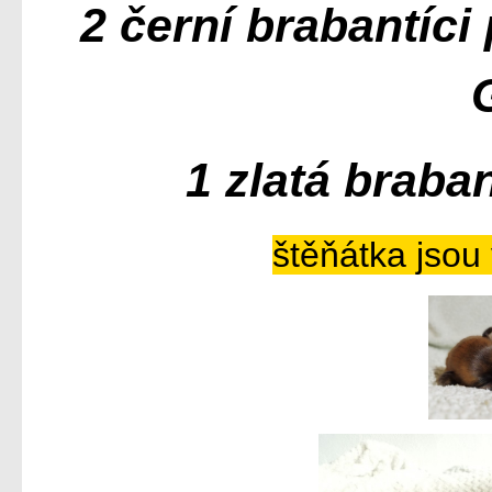
2 černí brabantíci
1 zlatá braba
štěňátka jso