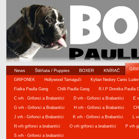
GRI
News
Štěňata / Puppies
BOXER
KNÍRAČ
GRIFONEK
Hollywood Tamaguči
Kylian Nedory Canis Lude
Fialka Paulla Gang
Chilli Paulla Gang
R.I.P Dorotka Paulla 
C vrh . Grifonci a Brabantíci
D vrh - Grifonci a Brabantíci
E v
G vrh - Grifonci a Brabantíci
H vrh - Grifonci a Brabantíci
CH 
J vrh - Grifonci a Brabantíci
K vrh - Grifonci a Brabantíci
L v
N vrh grifonci a brabantíci
O vrh grifonci a brabantíci
P vrh g
S vrh - Grifonci a brabantíci