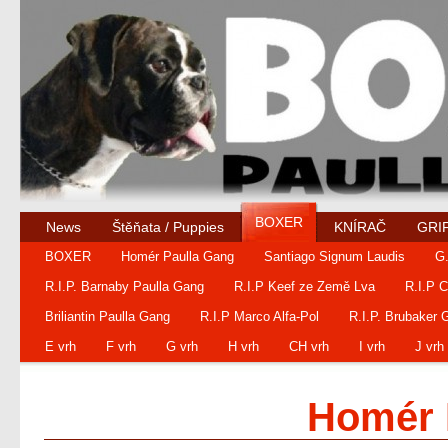
BOXER
News
Štěňata / Puppies
KNÍRAČ
GRI
BOXER
Homér Paulla Gang
Santiago Signum Laudis
G.
R.I.P. Barnaby Paulla Gang
R.I.P Keef ze Země Lva
R.I.P 
Briliantin Paulla Gang
R.I.P Marco Alfa-Pol
R.I.P. Brubaker 
E vrh
F vrh
G vrh
H vrh
CH vrh
I vrh
J vrh
Homér 