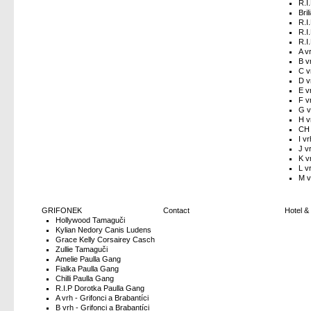
R.I
Bri
R.I
R.I
R.I
A v
B v
C v
D v
E v
F v
G v
H v
CH 
I vr
J v
K v
L v
M v
GRIFONEK
Contact
Hotel &
Hollywood Tamaguči
Kylian Nedory Canis Ludens
Grace Kelly Corsairey Casch
Zullie Tamaguči
Amelie Paulla Gang
Fialka Paulla Gang
Chilli Paulla Gang
R.I.P Dorotka Paulla Gang
A vrh - Grifonci a Brabantíci
B vrh - Grifonci a Brabantíci