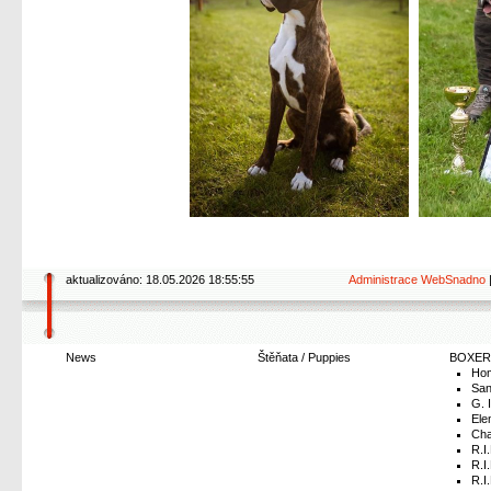
aktualizováno: 18.05.2026 18:55:55
Administrace WebSnadno
News
Štěňata / Puppies
BOXER
Hom
San
G. 
Ele
Cha
R.I
R.I
R.I