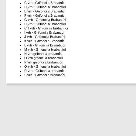
C vrh . Grifonci a Brabantíci
D vrh - Grifonci a Brabantíci
E vrh - Grifonci a Brabantíci
F vrh - Grifonci a Brabantíci
G vrh - Grifonci a Brabantíci
H vrh - Grifonci a Brabantíci
CH vrh - Grifonci a brabantíci
I vrh - Grifonci a Brabantíci
J vrh - Grifonci a Brabantíci
K vrh - Grifonci a Brabantíci
L vrh - Grifonci a Branabtíci
M vrh - Grifonci a brabantíci
N vrh grifonci a brabantíci
O vrh grifonci a brabantíci
P vrh grifonci a brabantíci
Q vrh - Grifonci a brabantíci
R vrh - Grifonci a brabantíci
S vrh - Grifonci a brabantíci