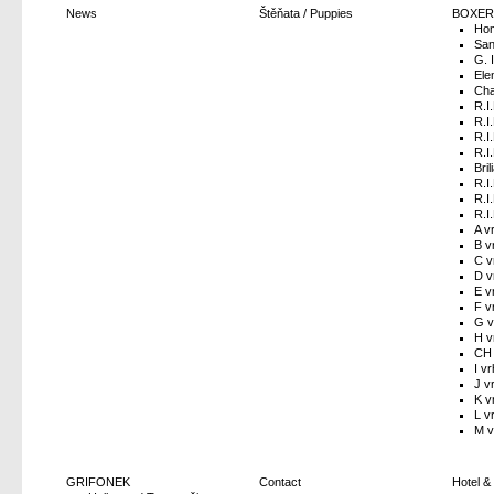
News
Štěňata / Puppies
BOXER
Hom
San
G. 
Ele
Cha
R.I
R.I
R.I
R.I
Bri
R.I
R.I
R.I
A v
B v
C v
D v
E v
F v
G v
H v
CH 
I vr
J v
K v
L v
M v
GRIFONEK
Contact
Hotel &