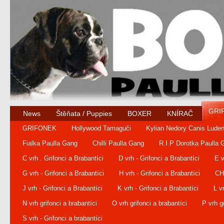
GRI
News
Štěňata / Puppies
BOXER
KNÍRAČ
GRIFONEK
Hollywood Tamaguči
Kylian Nedory Canis Lude
Fialka Paulla Gang
Chilli Paulla Gang
R.I.P Dorotka Paulla 
C vrh . Grifonci a Brabantíci
D vrh - Grifonci a Brabantíci
E v
G vrh - Grifonci a Brabantíci
H vrh - Grifonci a Brabantíci
CH 
J vrh - Grifonci a Brabantíci
K vrh - Grifonci a Brabantíci
L v
N vrh grifonci a brabantíci
O vrh grifonci a brabantíci
P vrh g
S vrh - Grifonci a brabantíci